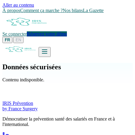
Aller au contenu
À propos
Comment ça marche ?
Nos bilans
La Gazette
Se connecter
Réservez votre démo
|
FR
EN
Données sécurisées
Contenu indisponible.
IRIS Prévention
by France Surgery
Démocratiser la prévention santé des salariés en France et à
l'international.